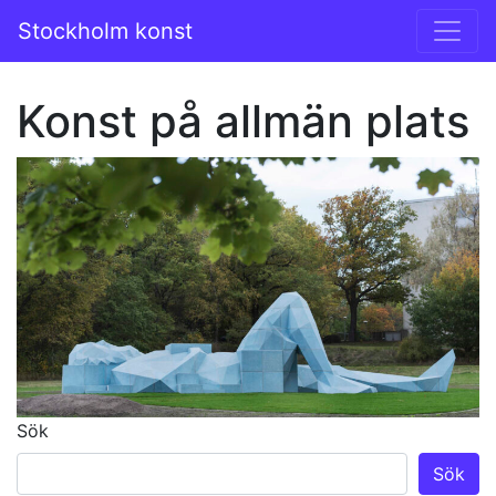
Hoppa till innehåll
Stockholm konst
Huvudmeny
Konst på allmän plats
Sök
Sök